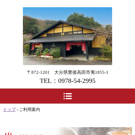
風
光
明
〒872-1201 大分県豊後高田市夷1855-1
媚
TEL：0978-54-2995
な
自
然
トップ
›
ご利用案内
に
囲
ま