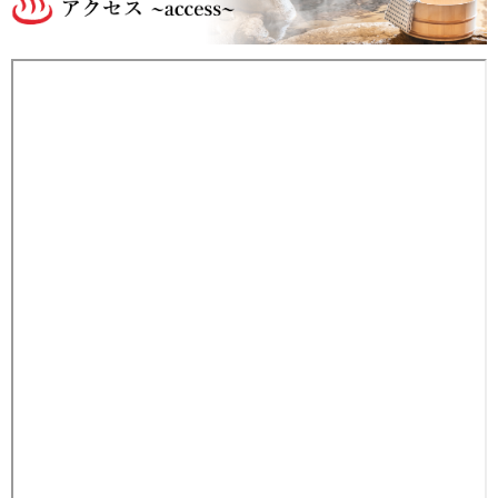
れ
た
秘
湯