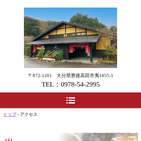
風
光
明
〒872-1201 大分県豊後高田市夷1855-1
媚
TEL：0978-54-2995
な
自
然
トップ
›
アクセス
に
囲
ま